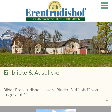
Home
Biolandwirtschaft
Milchautomat
Einblicke & Ausblicke
Stift Nonnberg
Bilder Erentrudishof
: Unsere Rinder: Bild 1 bis 12 von
insgesamt 14
Bildergalerie
»
Kontakt & Info